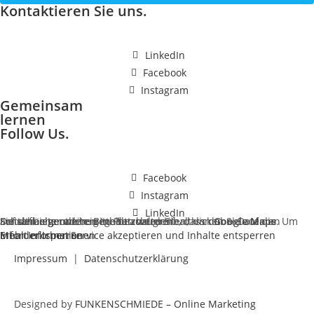
Kontaktieren Sie uns.
LinkedIn
Facebook
Instagram
Gemeinsam
lernen
Follow Us.
Facebook
Instagram
LinkedIn
Sie sehen gerade einen Platzhalterinhalt von
. Um auf den eigentlichen Inhalt zuzugreifen, klicken Sie auf die Schaltfläche unten. Bitte beachten Sie, dass dabei Daten an Drittanbieter weitergegeben werden.
Google Maps
Mehr Informationen
Inhalt entsperren
Erforderlichen Service akzeptieren und Inhalte entsperren
Impressum
|
Datenschutzerklärung
Designed by
FUNKENSCHMIEDE – Online Marketing